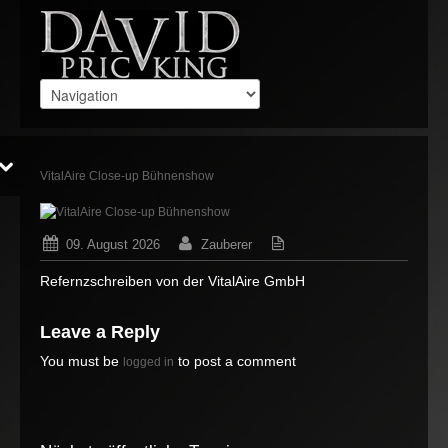
VitalAire Close-up Bühnenshow
09. August 2026
Zauberer
Keine Gedanken
Refernzschreiben von der VitalAire GmbH
Leave a Reply
You must be
to post a comment
logged in