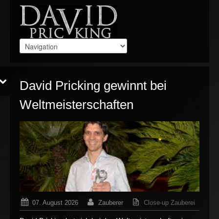
David Pricking gewinnt bei
Weltmeisterschaften
07. August 2026
Zauberer
Close-up Zauberei
für
Kommentare deaktiviert