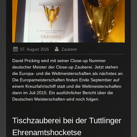
07. August 2026
Zauberer
Allgemein
,
Close-up Zauberei
David Pricking wird mit seiner Close-up Nummer
deutscher Meister der Close-up Zauberei. Jetzt stehen
für
Kommentare deaktiviert
die Europa- und die Weltmeisterschaften als nächstes an.
Deutsch
Meister
Die Europameisterschaften finden Ende September auf
der
einem Kreuzfahrtschiff statt und die Weltmeisterschaften
Close-
dann im Juli 2015. Ein ausführlicher Bericht über die
up
Deutschen Meisterschaften wird noch folgen.
Zaubere
Tischzauberei bei der Tuttlinger
Ehrenamtshocketse