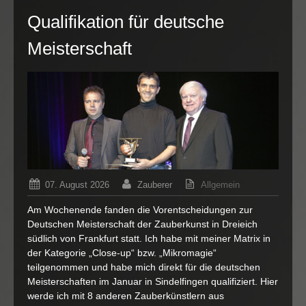
Qualifikation für deutsche
Meisterschaft
07. August 2026
Zauberer
Allgemein
für
Kommentare deaktiviert
Am Wochenende fanden die Vorentscheidungen zur
Qualifik
Deutschen Meisterschaft der Zauberkunst in Dreieich
für
südlich von Frankfurt statt. Ich habe mit meiner Matrix in
deutsch
der Kategorie „Close-up“ bzw. „Mikromagie“
Meisters
teilgenommen und habe mich direkt für die deutschen
Meisterschaften im Januar in Sindelfingen qualifiziert. Hier
werde ich mit 8 anderen Zauberkünstlern aus