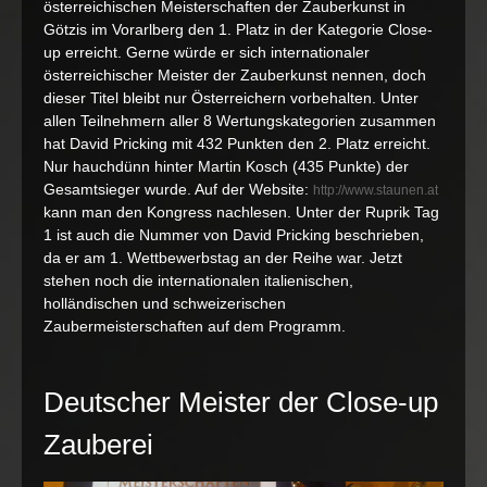
österreichischen Meisterschaften der Zauberkunst in
David
Götzis im Vorarlberg den 1. Platz in der Kategorie Close-
Pricking
up erreicht. Gerne würde er sich internationaler
siegt
in
österreichischer Meister der Zauberkunst nennen, doch
Österrei
dieser Titel bleibt nur Österreichern vorbehalten. Unter
allen Teilnehmern aller 8 Wertungskategorien zusammen
hat David Pricking mit 432 Punkten den 2. Platz erreicht.
Nur hauchdünn hinter Martin Kosch (435 Punkte) der
Gesamtsieger wurde. Auf der Website:
http://www.staunen.at
kann man den Kongress nachlesen. Unter der Ruprik Tag
1 ist auch die Nummer von David Pricking beschrieben,
da er am 1. Wettbewerbstag an der Reihe war. Jetzt
stehen noch die internationalen italienischen,
holländischen und schweizerischen
Zaubermeisterschaften auf dem Programm.
Deutscher Meister der Close-up
Zauberei