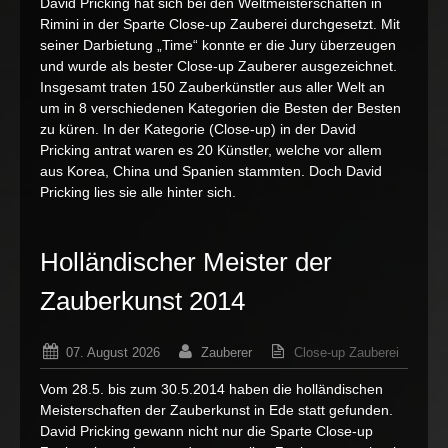
David Pricking hat sich bei den Weltmeisterschaften in
David
Rimini in der Sparte Close-up Zauberei durchgesetzt. Mit
Pricking
seiner Darbietung „Time“ konnte er die Jury überzeugen
gewinnt
und wurde als bester Close-up Zauberer ausgezeichnet.
bei
Weltmei
Insgesamt traten 150 Zauberkünstler aus aller Welt an
um in 8 verschiedenen Kategorien die Besten der Besten
zu küren. In der Kategorie (Close-up) in der David
Pricking antrat waren es 20 Künstler, welche vor allem
aus Korea, China und Spanien stammten. Doch David
Pricking lies sie alle hinter sich.
Holländischer Meister der
Zauberkunst 2014
07. August 2026
Zauberer
Close-up Zauberei
für
Kommentare deaktiviert
Vom 28.5. bis zum 30.5.2014 haben die holländischen
Holländi
Meisterschaften der Zauberkunst in Ede statt gefunden.
Meister
David Pricking gewann nicht nur die Sparte Close-up
der