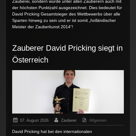
Zauberei, sondern wurde unter allen Zauberern auch mit
Zauberk
2014
der höchsten Punktzahl ausgezeichnet. Dies bedeutet für
David Pricking Gesamtsieger des Wettbewerbs über alle
Sparten hinweg zu sein und er ist somit „holländischer
Meister der Zauberkunst 2014“!
Zauberer David Pricking siegt in
Österreich
07. August 2026
Zauberer
Allgemein
für
Kommentare deaktiviert
David Pricking hat bei den internationalen
Zaubere