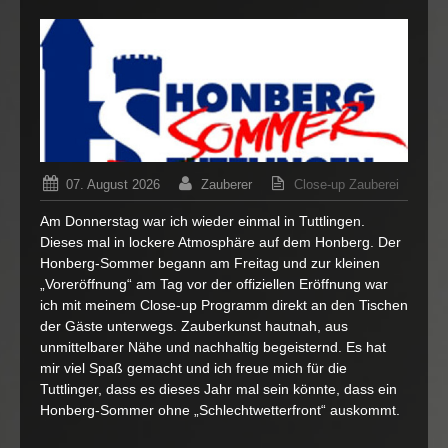
07. August 2026
Zauberer
Close-up Zauberei
für
Kommentare deaktiviert
Am Donnerstag war ich wieder einmal in Tuttlingen.
Tischza
Dieses mal in lockere Atmosphäre auf dem Honberg. Der
bei
Honberg-Sommer begann am Freitag und zur kleinen
der
„Voreröffnung“ am Tag vor der offiziellen Eröffnung war
Tuttlinge
Ehrenam
ich mit meinem Close-up Programm direkt an den Tischen
der Gäste unterwegs. Zauberkunst hautnah, aus
unmittelbarer Nähe und nachhaltig begeisternd. Es hat
mir viel Spaß gemacht und ich freue mich für die
Tuttlinger, dass es dieses Jahr mal sein könnte, dass ein
Honberg-Sommer ohne „Schlechtwetterfront“ auskommt.