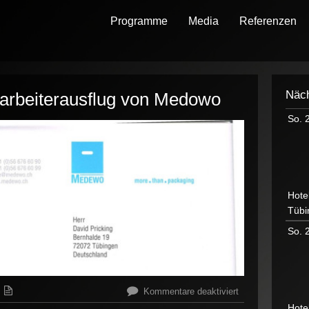
Programme
Media
Referenzen
Näch
arbeiterausflug von Medowo
So. 
Hote
Tübi
So. 
für
Kommentare deaktiviert
Zaubershow
Hote