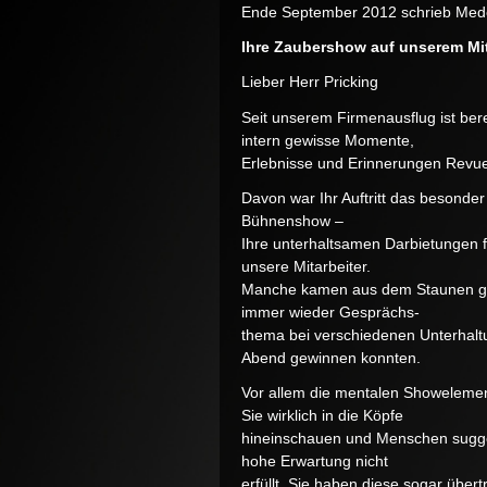
Ende September 2012 schrieb Me
Ihre Zaubershow auf unserem Mit
Lieber Herr Pricking
Seit unserem Firmenausflug ist ber
intern gewisse Momente,
Erlebnisse und Erinnerungen Revue
Davon war Ihr Auftritt das besonde
Bühnenshow –
Ihre unterhaltsamen Darbietungen f
unsere Mitarbeiter.
Manche kamen aus dem Staunen gar 
immer wieder Gesprächs-
thema bei verschiedenen Unterhaltun
Abend gewinnen konnten.
Vor allem die mentalen Showelemen
Sie wirklich in die Köpfe
hineinschauen und Menschen suggest
hohe Erwartung nicht
erfüllt. Sie haben diese sogar übert