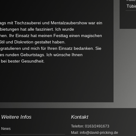
Geburtstag
Tübi
von
Hubert
Reiff
tags mit Tischzauberei und Mentalzaubershow war ein
ietungen hat alle fasziniert. Ich wurde
hen. Ihr Einsatz hat meinen Festtag einen magischen
il und Diskretion gestaltet haben.
ratulieren und mich für Ihren Einsatz bedanken. Sie
es runden Geburtstags. Ich wünsche Ihnen
e bei bester Gesundheit.
Weitere Infos
Kontakt
Telefon: 0163/2491673
News
Mail: info@david-pricking.de