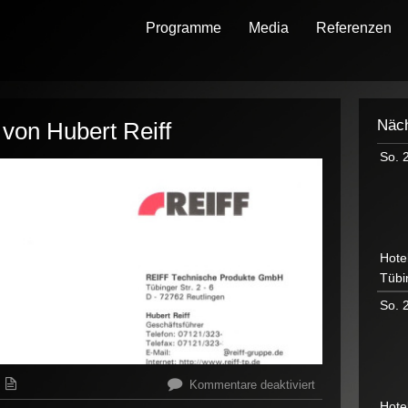
Programme
Media
Referenzen
Näch
 von Hubert Reiff
So. 
Hote
Tübi
So. 
für
Kommentare deaktiviert
Privater
Hote