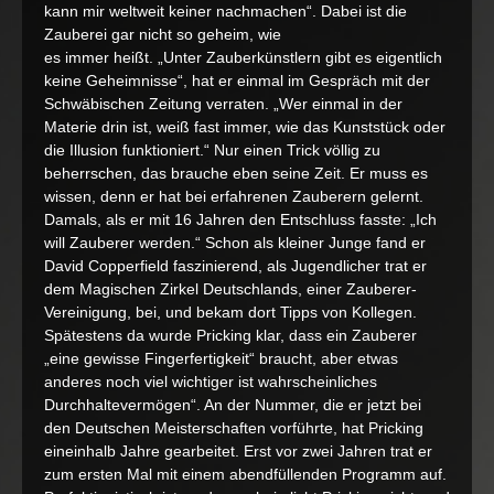
kann mir weltweit keiner nachmachen“. Dabei ist die
Zauberei gar nicht so geheim, wie
es immer heißt. „Unter Zauberkünstlern gibt es eigentlich
keine Geheimnisse“, hat er einmal im Gespräch mit der
Schwäbischen Zeitung verraten. „Wer einmal in der
Materie drin ist, weiß fast immer, wie das Kunststück oder
die Illusion funktioniert.“ Nur einen Trick völlig zu
beherrschen, das brauche eben seine Zeit. Er muss es
wissen, denn er hat bei erfahrenen Zauberern gelernt.
Damals, als er mit 16 Jahren den Entschluss fasste: „Ich
will Zauberer werden.“ Schon als kleiner Junge fand er
David Copperfield faszinierend, als Jugendlicher trat er
dem Magischen Zirkel Deutschlands, einer Zauberer-
Vereinigung, bei, und bekam dort Tipps von Kollegen.
Spätestens da wurde Pricking klar, dass ein Zauberer
„eine gewisse Fingerfertigkeit“ braucht, aber etwas
anderes noch viel wichtiger ist wahrscheinliches
Durchhaltevermögen“. An der Nummer, die er jetzt bei
den Deutschen Meisterschaften vorführte, hat Pricking
eineinhalb Jahre gearbeitet. Erst vor zwei Jahren trat er
zum ersten Mal mit einem abendfüllenden Programm auf.