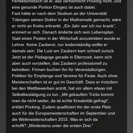
Perfektionistisch ist er, das verheimlicht Pricking nicht, und
eine gesunde Portion Ehrgeiz ist auch dabei.
Fast hätte er nach dem Studium an der Universität
Tübingen seinen Doktor in der Mathematik gemacht, wäre
er nicht an Krebs erkrankt. „Ein Jahr war ich nur krank“,
erinnert er sich. Danach änderte sich sein Lebensplan.
Statt einen Posten in der Wirtschaft anzustreben wurde er
Lehrer. Keine Zauberei, nur bodenständig wollte er
damals sein. Die Lust am Zaubern kam schnell zurück.
Jetzt ist der Pädagoge gerade in Elternzeit, kann sich
aber auch vorstellen, das Zaubern professionell zu
betreiben. Firmen buchen ihn für Veranstaltungen,
Politiker für Empfange und Vereine für Feste. Auch ohne
Meisterschaften ist er gut im Geschäft. Dass er trotzdem
bei den Wettbewerben antritt, hat vor allem etwas mit
Selbstbestätigung zu tun. „Mit gekauften Tricks kommt
man da nicht weiter, da ist echte Kreativität gefragt“,
erklärt Pricking. Zudem qualifiziert ihn der erste Platz
auch für die Europameisterschaften im September und
die Weltmeisterschaften 2015. Was er sich da
erhofft? „Mindestens unter die ersten Drei.“